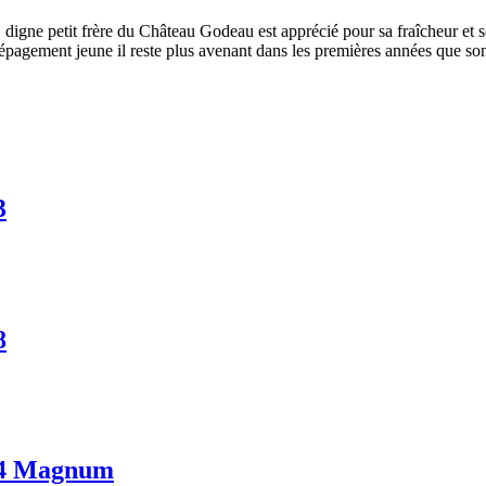
gne petit frère du Château Godeau est apprécié pour sa fraîcheur et s
épagement jeune il reste plus avenant dans les premières années que son
3
8
4 Magnum